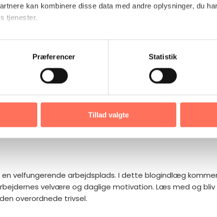
partnere kan kombinere disse data med andre oplysninger, du har
s tjenester.
her
Præferencer
Statistik
gøring nøglen t
trivsel på mo
Tillad valgte
or en velfungerende arbejdsplads. I dette blogindlæg kommer
arbejdernes velvære og daglige motivation. Læs med og bliv 
 den overordnede trivsel.