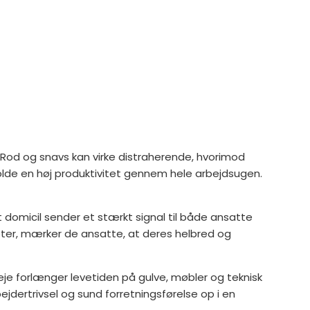
 Rod og snavs kan virke distraherende, hvorimod
holde en høj produktivitet gennem hele arbejdsugen.
t domicil sender et stærkt signal til både ansatte
eter, mærker de ansatte, at deres helbred og
eje forlænger levetiden på gulve, møbler og teknisk
jdertrivsel og sund forretningsførelse op i en