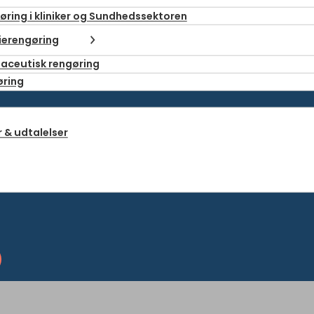
øring i kliniker og Sundhedssektoren
ierengøring
aceutisk rengøring
øring
 & udtalelser