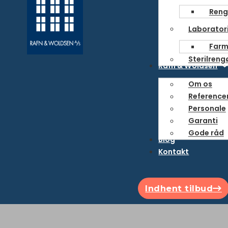
Reng
Laborator
Farm
Sterilreng
Rafn & Woldsen
Om os
Referencer
Personale
Garanti
Gode råd
Blog
Kontakt
Indhent tilbud