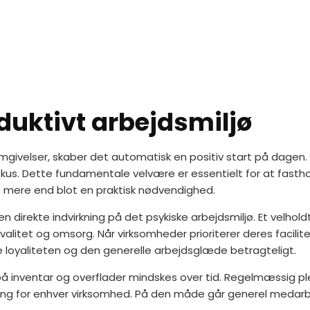
duktivt arbejdsmiljø
givelser, skaber det automatisk en positiv start på dagen.
fokus. Dette fundamentale velvære er essentielt for at fast
t mere end blot en praktisk nødvendighed.
 direkte indvirkning på det psykiske arbejdsmiljø. Et velhold
tet og omsorg. Når virksomheder prioriterer deres facilit
ke loyaliteten og den generelle arbejdsglæde betragteligt.
 på inventar og overflader mindskes over tid. Regelmæssig pl
ering for enhver virksomhed. På den måde går generel medarbe