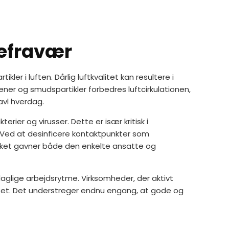
gefravær
r i luften. Dårlig luftkvalitet kan resultere i
er og smudspartikler forbedres luftcirkulationen,
avl hverdag.
ier og virusser. Dette er især kritisk i
 Ved at desinficere kontaktpunkter som
vilket gavner både den enkelte ansatte og
daglige arbejdsrytme. Virksomheder, der aktivt
itet. Det understreger endnu engang, at gode og