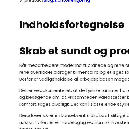
3. juni 2026
/
Blog
,
Kontorrengøring
Indholdsfortegnelse
Skab et sundt og pro
Når medarbejdere møder ind til ordnede og rene om
rene overflader bidrager til mental ro og et øget 
Derfor er vedligeholdelse af arbejdspladsen mege
Det er veldokumenteret, at de fysiske rammer har en
og besøgende om, at virksomheden værdsætter kvali
komfort tages alvorligt. Det kan i sidste ende styr
Derudover sikrer en konsekvent indsats, at slitage
udstyr, hvilket er en fordelagtig økonomisk invest