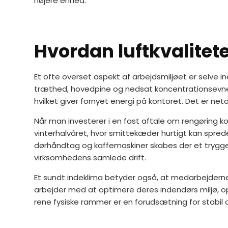
højere enhed.
Hvordan luftkvalitet
Et ofte overset aspekt af arbejdsmiljøet er selve in
træthed, hovedpine og nedsat koncentrationsevne b
hvilket giver fornyet energi på kontoret. Det er net
Når man investerer i en fast aftale om rengøring kon
vinterhalvåret, hvor smittekæder hurtigt kan spr
dørhåndtag og kaffemaskiner skabes der et tryggere
virksomhedens samlede drift.
Et sundt indeklima betyder også, at medarbejderne o
arbejder med at optimere deres indendørs miljø, o
rene fysiske rammer er en forudsætning for stabil