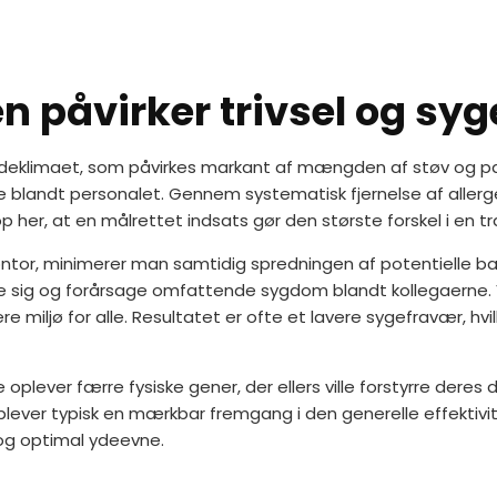
en påvirker trivsel og sy
deklimaet, som påvirkes markant af mængden af støv og partikle
landt personalet. Gennem systematisk fjernelse af allergen
op her, at en målrettet indsats gør den største forskel i en tr
tor, minimerer man samtidig spredningen af potentielle bakter
ede sig og forårsage omfattende sygdom blandt kollegaerne.
 miljø for alle. Resultatet er ofte et lavere sygefravær, h
plever færre fysiske gener, der ellers ville forstyrre deres 
plever typisk en mærkbar fremgang i den generelle effektiv
 og optimal ydeevne.