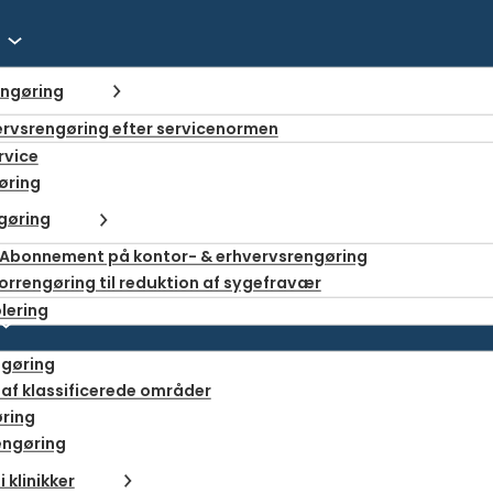
engøring
ervsrengøring efter servicenormen
rvice
øring
gøring
 Abonnement på kontor- & erhvervsrengøring
orrengøring til reduktion af sygefravær
lering
ngøring
af klassificerede områder
ring
ngøring
 klinikker