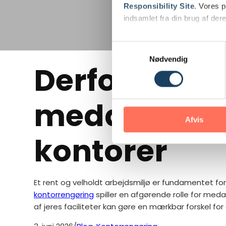
Responsibility Site
. Vores 
indsamlet fra din brug af dere
Se Cookie & Privatlivspolitik
Samtykkevalg
Nødvendig
Derfor er ren
medarbejder
Afvis
kontorer
Et rent og velholdt arbejdsmiljø er fundamentet f
kontorrengøring
spiller en afgørende rolle for med
af jeres faciliteter kan gøre en mærkbar forskel for