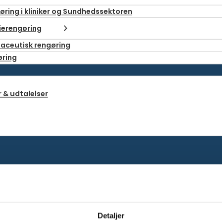
øring i kliniker og Sundhedssektoren
ierengøring
aceutisk rengøring
øring
 & udtalelser
Fjern
Detaljer