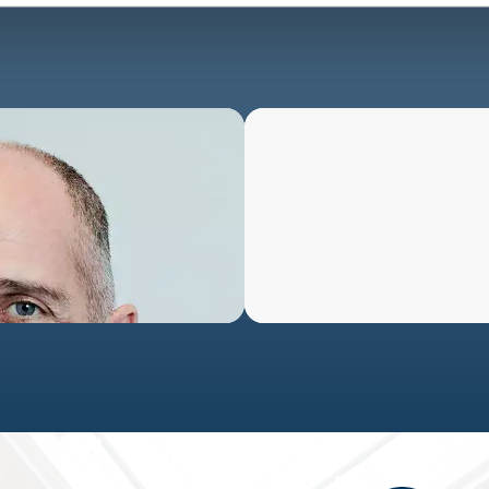
22 89 07 74
k
donika@rafn-wold