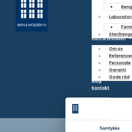
Reng
Laborator
Farm
Sterilreng
Rafn & Woldsen
Om os
Referencer
Personale
Garanti
Gode råd
Blog
Kontakt
Indhent tilbud
Samtykke