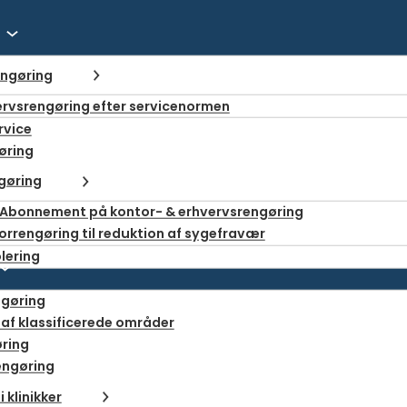
engøring
ervsrengøring efter servicenormen
rvice
øring
gøring
 Abonnement på kontor- & erhvervsrengøring
Kontakt Rafn
orrengøring til reduktion af sygefravær
lering
ngøring
af klassificerede områder
ring
ngøring
 klinikker