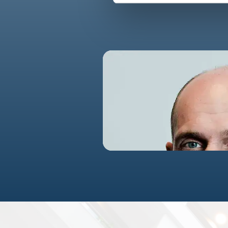
info@rafn-woldsen.dk
20 85 07 74
filip@rafn-woldsen.d