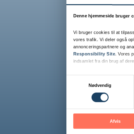
Denne hjemmeside bruger c
Vi bruger cookies til at tilpas
vores trafik. Vi deler også 
annonceringspartnere og ana
Responsibility Site
. Vores 
indsamlet fra din brug af dere
Se Cookie & Privatlivspolitik
Adresse
Samtykkevalg
Nødvendig
Løvdalsvej 4, 3000 Helsingør
Telefon
70 25 10 01
Afvis
Mail