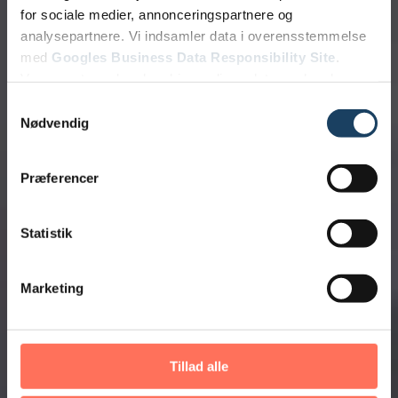
for sociale medier, annonceringspartnere og
analysepartnere. Vi indsamler data i overensstemmelse
med
Googles Business Data Responsibility Site
.
Vores partnere kan kombinere disse data med andre
oplysninger, du har givet dem, eller som de har indsamlet
Samtykkevalg
fra din brug af deres tjenester.
Nødvendig
Se Cookie & Privatlivspolitik
her
Præferencer
Statistik
Marketing
Tillad alle