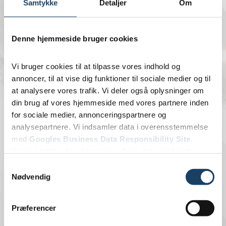
Samtykke
Detaljer
Om
Telefon: 70 25 10 01
info@rafn-woldsen.dk
Denne hjemmeside bruger cookies
Løvdalsvej 4, 3000 Helsingør
Vi bruger cookies til at tilpasse vores indhold og
CVR: 10040639
annoncer, til at vise dig funktioner til sociale medier og til
Ydelser
at analysere vores trafik. Vi deler også oplysninger om
Kontorrengøring
din brug af vores hjemmeside med vores partnere inden
for sociale medier, annonceringspartnere og
Firmarengøring
analysepartnere. Vi indsamler data i overensstemmelse
Vinduespolering
med
Googles Business Data Responsibility Site
.
Facility Service
Vores partnere kan kombinere disse data med andre
GMP Rengøring
oplysninger, du har givet dem, eller som de har indsamlet
Samtykkevalg
Sterilrengøring
fra din brug af deres tjenester.
Nødvendig
Specialrengøring
Laboratorierengøring
Se Cookie & Privatlivspolitik
her
Præferencer