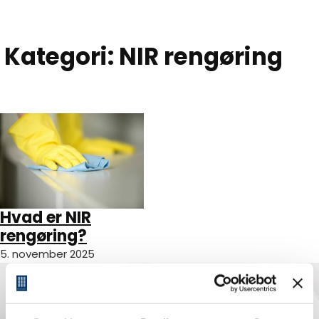
Spring til hovedindhold
Spring til sidefod
Kategori:
NIR rengøring
Hvad er NIR
rengøring?
5. november 2025
Kontakt