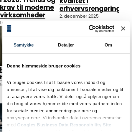
kvalitet i
krav til moderne
erhvervsrengøring
virksomheder
2. december 2025
14. januar 2026
Samtykke
Detaljer
Om
Denne hjemmeside bruger cookies
Hvad er NIR
Sådan håndterer
rengøring?
du spild og
Vi bruger cookies til at tilpasse vores indhold og
pletter på
5. november 2025
annoncer, til at vise dig funktioner til sociale medier og til
kontoret effektivt
at analysere vores trafik. Vi deler også oplysninger om
13. august 2025
din brug af vores hjemmeside med vores partnere inden
for sociale medier, annonceringspartnere og
analysepartnere. Vi indsamler data i overensstemmelse
med
Googles Business Data Responsibility Site
.
Vores partnere kan kombinere disse data med andre