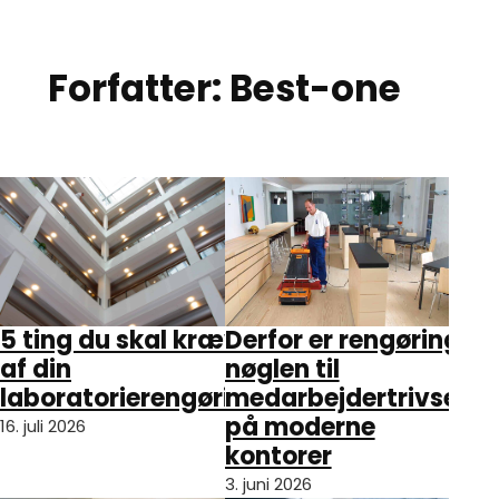
Spring til hovedindhold
Spring til sidefod
Forfatter:
Best-one
5 ting du skal kræve
Derfor er rengøring
af din
nøglen til
laboratorierengøring
medarbejdertrivsel
på moderne
16. juli 2026
kontorer
3. juni 2026