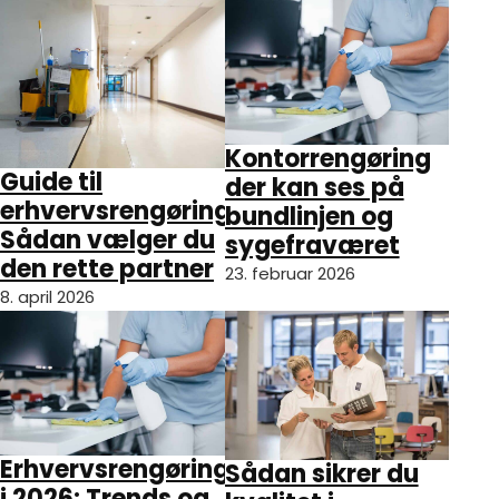
Kontorrengøring
Guide til
der kan ses på
erhvervsrengøring:
bundlinjen og
Sådan vælger du
sygefraværet
den rette partner
23. februar 2026
8. april 2026
Erhvervsrengøring
Sådan sikrer du
i 2026: Trends og