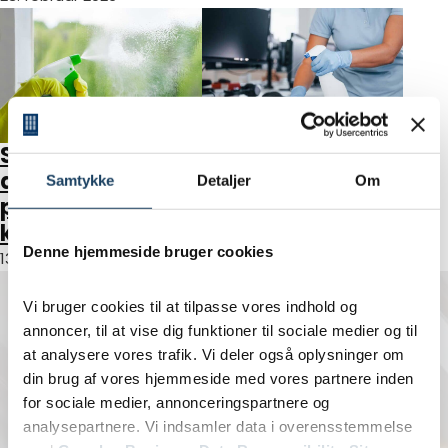
Hvad koster
Sådan håndterer
rengøring af
du spild og
Samtykke
Detaljer
Om
kontor?
pletter på
kontoret effektivt
4. juli 2025
Denne hjemmeside bruger cookies
13. august 2025
Vi bruger cookies til at tilpasse vores indhold og
Kontakt
annoncer, til at vise dig funktioner til sociale medier og til
at analysere vores trafik. Vi deler også oplysninger om
Telefon: 70 25 10 01
din brug af vores hjemmeside med vores partnere inden
info@rafn-woldsen.dk
for sociale medier, annonceringspartnere og
analysepartnere. Vi indsamler data i overensstemmelse