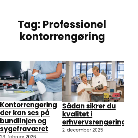
Spring til hovedindhold
Spring til sidefod
Tag:
Professionel
kontorrengøring
Kontorrengøring
Sådan sikrer du
der kan ses på
kvalitet i
bundlinjen og
erhvervsrengøring
sygefraværet
2. december 2025
23. februar 2026